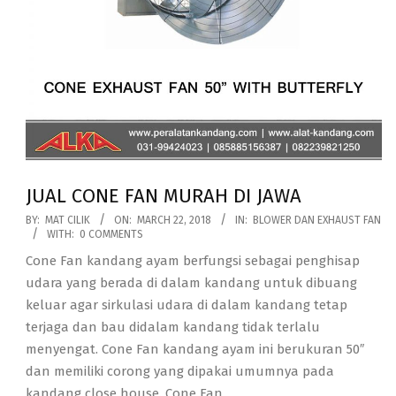
JUAL CONE FAN MURAH DI JAWA
2018-
BY:
MAT CILIK
ON:
MARCH 22, 2018
IN:
BLOWER DAN EXHAUST FAN
WITH:
0 COMMENTS
03-
Cone Fan kandang ayam berfungsi sebagai penghisap
22
udara yang berada di dalam kandang untuk dibuang
keluar agar sirkulasi udara di dalam kandang tetap
terjaga dan bau didalam kandang tidak terlalu
menyengat. Cone Fan kandang ayam ini berukuran 50″
dan memiliki corong yang dipakai umumnya pada
kandang close house. Cone Fan