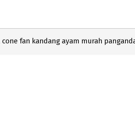
Primary
Navigation
Menu
l cone fan kandang ayam murah pangand