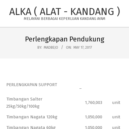
Skip
ALKA ( ALAT - KANDANG )
to
content
MELAYANI BERBAGAI KEPERLUAN KANDANG AYAM
Primary
Navigation
Perlengkapan Pendukung
Menu
BY:
MADBEJO
ON:
MAY 17, 2017
PERLENGKAPAN SUPPORT
–
Timbangan Salter
1,760,003
unit
25kg/50kg/100kg
Timbangan Nagata 120kg
1,050,000
unit
Timbangan Nagata 60kg
1,050,000
unit