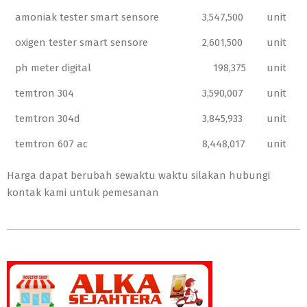
amoniak tester smart sensore
3,547,500
unit
oxigen tester smart sensore
2,601,500
unit
ph meter digital
198,375
unit
temtron 304
3,590,007
unit
temtron 304d
3,845,933
unit
temtron 607 ac
8,448,017
unit
Harga dapat berubah sewaktu waktu silakan hubungi
kontak kami untuk pemesanan
2017-
05-
17