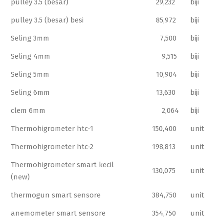
pulley 3.5 (besar)
29,232
biji
pulley 3.5 (besar) besi
85,972
biji
Seling 3mm
7,500
biji
Seling 4mm
9,515
biji
Seling 5mm
10,904
biji
Seling 6mm
13,630
biji
clem 6mm
2,064
biji
Thermohigrometer htc-1
150,400
unit
Thermohigrometer htc-2
198,813
unit
Thermohigrometer smart kecil
130,075
unit
(new)
thermogun smart sensore
384,750
unit
anemometer smart sensore
354,750
unit