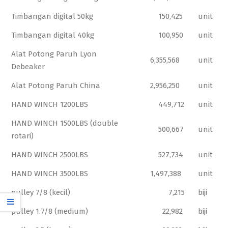
Timbangan digital 50kg
150,425
unit
Timbangan digital 40kg
100,950
unit
Alat Potong Paruh Lyon
6,355,568
unit
Debeaker
Alat Potong Paruh China
2,956,250
unit
HAND WINCH 1200LBS
449,712
unit
HAND WINCH 1500LBS (double
500,667
unit
rotari)
HAND WINCH 2500LBS
527,734
unit
HAND WINCH 3500LBS
1,497,388
unit
pulley 7/8 (kecil)
7,215
biji
pulley 1.7/8 (medium)
22,982
biji