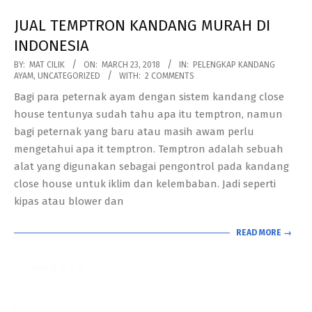
JUAL TEMPTRON KANDANG MURAH DI
INDONESIA
2018-
BY:
MAT CILIK
ON:
MARCH 23, 2018
IN:
PELENGKAP KANDANG
AYAM
,
UNCATEGORIZED
WITH:
2 COMMENTS
03-
Bagi para peternak ayam dengan sistem kandang close
23
house tentunya sudah tahu apa itu temptron, namun
bagi peternak yang baru atau masih awam perlu
mengetahui apa it temptron. Temptron adalah sebuah
alat yang digunakan sebagai pengontrol pada kandang
close house untuk iklim dan kelembaban. Jadi seperti
kipas atau blower dan
READ MORE →