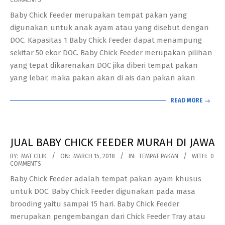
COMMENTS
03-
Baby Chick Feeder merupakan tempat pakan yang
15
digunakan untuk anak ayam atau yang disebut dengan
DOC. Kapasitas 1 Baby Chick Feeder dapat menampung
sekitar 50 ekor DOC. Baby Chick Feeder merupakan pilihan
yang tepat dikarenakan DOC jika diberi tempat pakan
yang lebar, maka pakan akan di ais dan pakan akan
READ MORE →
JUAL BABY CHICK FEEDER MURAH DI JAWA
2018-
BY:
MAT CILIK
ON:
MARCH 15, 2018
IN:
TEMPAT PAKAN
WITH:
0
COMMENTS
03-
Baby Chick Feeder adalah tempat pakan ayam khusus
15
untuk DOC. Baby Chick Feeder digunakan pada masa
brooding yaitu sampai 15 hari. Baby Chick Feeder
merupakan pengembangan dari Chick Feeder Tray atau