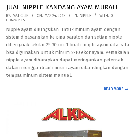
JUAL NIPPLE KANDANG AYAM MURAH
2018-
BY:
MAT CILIK
ON:
MAY 24, 2018
IN:
NIPPLE
WITH:
0
COMMENTS
05-
Nipple ayam difungsikan untuk minum ayam dengan
24
sistem dipasangkan ke pipa paralon dan setiap nipple
diberi jarak sekitar 25-30 cm. 1 buah nipple ayam rata-rata
bisa digunakan untuk minum 8-10 ekor ayam. Pemakaian
nipple ayam diharapkan dapat meringankan peternak
dalam mengganti air minum ayam dibandingkan dengan
tempat minum sistem manual.
READ MORE →