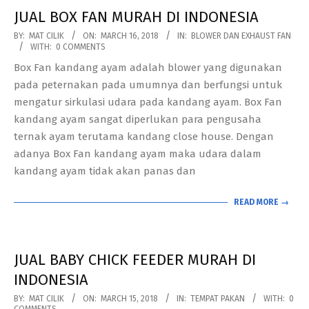
JUAL BOX FAN MURAH DI INDONESIA
2018-
BY:
MAT CILIK
ON:
MARCH 16, 2018
IN:
BLOWER DAN EXHAUST FAN
WITH:
0 COMMENTS
03-
Box Fan kandang ayam adalah blower yang digunakan
16
pada peternakan pada umumnya dan berfungsi untuk
mengatur sirkulasi udara pada kandang ayam. Box Fan
kandang ayam sangat diperlukan para pengusaha
ternak ayam terutama kandang close house. Dengan
adanya Box Fan kandang ayam maka udara dalam
kandang ayam tidak akan panas dan
READ MORE →
JUAL BABY CHICK FEEDER MURAH DI
INDONESIA
2018-
BY:
MAT CILIK
ON:
MARCH 15, 2018
IN:
TEMPAT PAKAN
WITH:
0