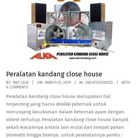
Peralatan kandang close house
2019-
BY:
MAT CILIK
ON:
MARCH 25, 2019
IN:
UNCATEGORIZED
WITH:
6 COMMENTS
03-
Peralatan kandang close house merupakan hal
25
terpenting yang harus dimiliki peternak untuk
menunjang kesuksesan dalam beternak ayam dengan
sistem tertutup. Peralatan kandang close house banyak
sekali macamnya antara lain mulai dari tempat pakan
otomatis hingga tirainya. untuk peralatannya yanitu :