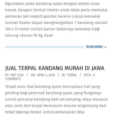
digunakan pada kandang ayam dengan sistem close
house. Dengan Central Heater anda tidak perlu memakai
pemanas lain seperti gasolec karena cukup memakai
central heater dapat menghangatkan 1 kandang ukuran
120 x 12 meter. Untuk bahan bakarnya memakai elpiji
tabung ukuran 50 kg. Kami
READ MORE →
JUAL TERPAL KANDANG MURAH DI JAWA
2018-
BY:
MAT CILIK
ON:
APRIL 2, 2018
IN:
TERPAL
WITH:
0
COMMENTS
04-
Terpal atau tirai kandang ayam merupakan hal yang
02
penting bagi peternak kandang ayam, yang fungsinya
untuk penutup kandang baik sisi samping, atap, maupun
alas. Jenis dari terpal bermacam macam tergantung dari
tebal tipisnya terpal. untuk pemesanan bisa