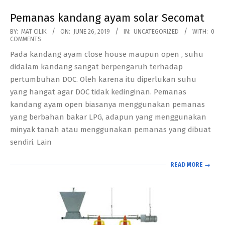
Pemanas kandang ayam solar Secomat
2019-
BY:
MAT CILIK
ON:
JUNE 26, 2019
IN:
UNCATEGORIZED
WITH:
0
COMMENTS
06-
Pada kandang ayam close house maupun open , suhu
26
didalam kandang sangat berpengaruh terhadap
pertumbuhan DOC. Oleh karena itu diperlukan suhu
yang hangat agar DOC tidak kedinginan. Pemanas
kandang ayam open biasanya menggunakan pemanas
yang berbahan bakar LPG, adapun yang menggunakan
minyak tanah atau menggunakan pemanas yang dibuat
sendiri. Lain
READ MORE →