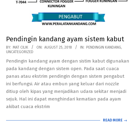
Pendingin kandang ayam sistem kabut
2018-
BY:
MAT CILIK
ON:
AUGUST 25, 2018
IN:
PENDINGIN KANDANG
,
UNCATEGORIZED
08-
Pendingin kandang ayam dengan sistim kabut digunakan
25
pada kandang dengan sistem open. Pada saat cuaca
panas atau ekstrim pendingin dengan sistem pengabut
ini berfungsi. Air atau embun yang keluar dari nozzle
ditiup oleh kipas yang menjadikan udara sekitar menjadi
sejuk. Hal ini dapat menghindari kematian pada ayam
akibat cuaca ekstrim
READ MORE →