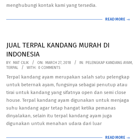
menghubungi kontak kami yang tersedia.
READ MORE →
JUAL TERPAL KANDANG MURAH DI
INDONESIA
2018-
BY:
MAT CILIK
ON:
MARCH 27, 2018
IN:
PELENGKAP KANDANG AYAM
,
TERPAL
WITH:
0 COMMENTS
03-
Terpal kandang ayam merupakan salah satu pelengkap
27
untuk beternak ayam, fungsinya sebagai penutup atau
tirai untuk kandang yang sifatnya open dan semi close
house. Terpal kandang ayam digunakan untuk menjaga
suhu kandang agar tetap hangat ketika pemanas
dinyalakan, selain itu terpal kandang ayam juga
digunakan untuk menahan udara dari luar
READ MORE →