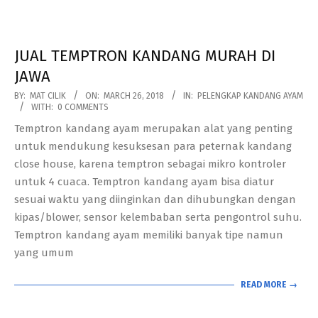
JUAL TEMPTRON KANDANG MURAH DI
JAWA
2018-
BY:
MAT CILIK
ON:
MARCH 26, 2018
IN:
PELENGKAP KANDANG AYAM
WITH:
0 COMMENTS
03-
Temptron kandang ayam merupakan alat yang penting
26
untuk mendukung kesuksesan para peternak kandang
close house, karena temptron sebagai mikro kontroler
untuk 4 cuaca. Temptron kandang ayam bisa diatur
sesuai waktu yang diinginkan dan dihubungkan dengan
kipas/blower, sensor kelembaban serta pengontrol suhu.
Temptron kandang ayam memiliki banyak tipe namun
yang umum
READ MORE →