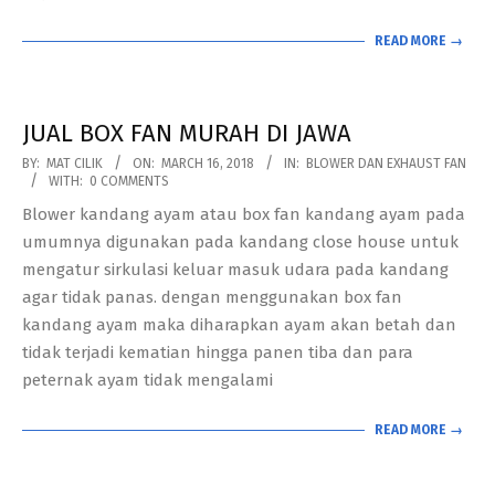
READ MORE →
JUAL BOX FAN MURAH DI JAWA
2018-
BY:
MAT CILIK
ON:
MARCH 16, 2018
IN:
BLOWER DAN EXHAUST FAN
WITH:
0 COMMENTS
03-
Blower kandang ayam atau box fan kandang ayam pada
16
umumnya digunakan pada kandang close house untuk
mengatur sirkulasi keluar masuk udara pada kandang
agar tidak panas. dengan menggunakan box fan
kandang ayam maka diharapkan ayam akan betah dan
tidak terjadi kematian hingga panen tiba dan para
peternak ayam tidak mengalami
READ MORE →