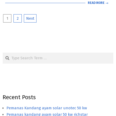
READ MORE →
Posts
1
2
Next
navigation
Search
Recent Posts
Pemanas Kandang ayam solar unotec 50 kw
Pemanas kandang ayam solar 50 kw richstar