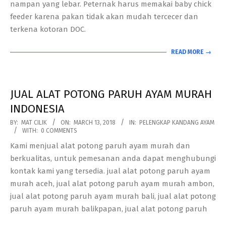
nampan yang lebar. Peternak harus memakai baby chick
feeder karena pakan tidak akan mudah tercecer dan
terkena kotoran DOC.
READ MORE →
JUAL ALAT POTONG PARUH AYAM MURAH
INDONESIA
2018-
BY:
MAT CILIK
ON:
MARCH 13, 2018
IN:
PELENGKAP KANDANG AYAM
WITH:
0 COMMENTS
03-
Kami menjual alat potong paruh ayam murah dan
13
berkualitas, untuk pemesanan anda dapat menghubungi
kontak kami yang tersedia. jual alat potong paruh ayam
murah aceh, jual alat potong paruh ayam murah ambon,
jual alat potong paruh ayam murah bali, jual alat potong
paruh ayam murah balikpapan, jual alat potong paruh