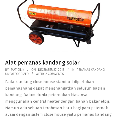
Alat pemanas kandang solar
2018-
BY:
MAT CILIK
ON:
DECEMBER 27, 2018
IN:
PEMANAS KANDANG
,
UNCATEGORIZED
WITH:
2 COMMENTS
12-
Pada kandang close house standard diperlukan
27
pemanas yang dapat menghangatkan seluruh bagian
kandang. Dalam dunia peternakan biasanya
menggunakan central heater dengan bahan bakar elpiji.
Namun ada sebuah terobosan baru bagi para peternak
ayam dengan sistem close house yaitu pemanas kandang