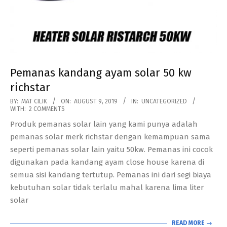
Pemanas kandang ayam solar 50 kw
richstar
2019-
BY:
MAT CILIK
ON:
AUGUST 9, 2019
IN:
UNCATEGORIZED
WITH:
2 COMMENTS
08-
Produk pemanas solar lain yang kami punya adalah
09
pemanas solar merk richstar dengan kemampuan sama
seperti pemanas solar lain yaitu 50kw. Pemanas ini cocok
digunakan pada kandang ayam close house karena di
semua sisi kandang tertutup. Pemanas ini dari segi biaya
kebutuhan solar tidak terlalu mahal karena lima liter
solar
READ MORE →