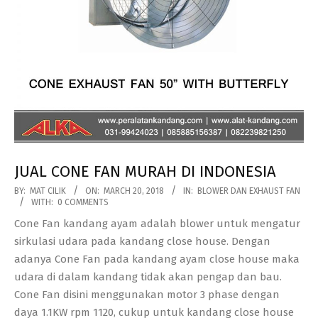
JUAL CONE FAN MURAH DI INDONESIA
2018-
BY:
MAT CILIK
ON:
MARCH 20, 2018
IN:
BLOWER DAN EXHAUST FAN
WITH:
0 COMMENTS
03-
Cone Fan kandang ayam adalah blower untuk mengatur
20
sirkulasi udara pada kandang close house. Dengan
adanya Cone Fan pada kandang ayam close house maka
udara di dalam kandang tidak akan pengap dan bau.
Cone Fan disini menggunakan motor 3 phase dengan
daya 1.1KW rpm 1120, cukup untuk kandang close house