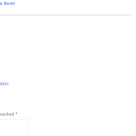
a Barat
a
REPLY
 marked
*