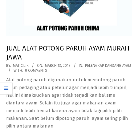
JUAL ALAT POTONG PARUH AYAM MURAH
JAWA
2018-
BY:
MAT CILIK
ON:
MARCH 13, 2018
IN:
PELENGKAP KANDANG AYAM
WITH:
0 COMMENTS
03-
Alat potong paruh digunakan untuk memotong paruh
13
ayam pedaging atau petelur agar menjadi lebih tumpul,
hal ini dimaksudkan agar tidak terjadi kanibalisme
diantara ayam. Selain itu juga agar makanan ayam
menjadi lebih hemat karena ayam tidak lagi pilih pilih
makanan. Saat belum dipotong paruh, ayam sering pilih
pilih antara makanan