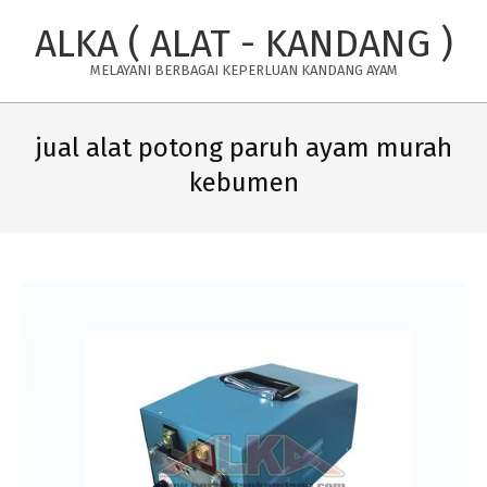
Skip
ALKA ( ALAT - KANDANG )
to
content
MELAYANI BERBAGAI KEPERLUAN KANDANG AYAM
Primary
Navigation
jual alat potong paruh ayam murah
Menu
kebumen