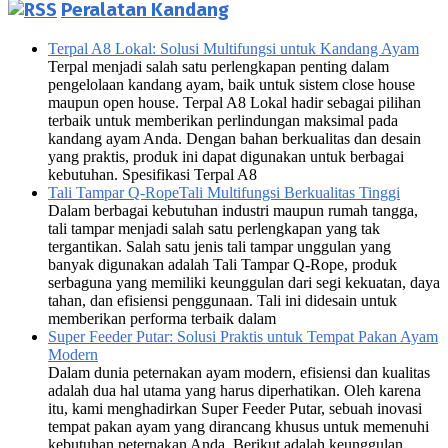
Peralatan Kandang
Terpal A8 Lokal: Solusi Multifungsi untuk Kandang Ayam
Terpal menjadi salah satu perlengkapan penting dalam
pengelolaan kandang ayam, baik untuk sistem close house
maupun open house. Terpal A8 Lokal hadir sebagai pilihan
terbaik untuk memberikan perlindungan maksimal pada
kandang ayam Anda. Dengan bahan berkualitas dan desain
yang praktis, produk ini dapat digunakan untuk berbagai
kebutuhan. Spesifikasi Terpal A8
Tali Tampar Q-RopeTali Multifungsi Berkualitas Tinggi
Dalam berbagai kebutuhan industri maupun rumah tangga,
tali tampar menjadi salah satu perlengkapan yang tak
tergantikan. Salah satu jenis tali tampar unggulan yang
banyak digunakan adalah Tali Tampar Q-Rope, produk
serbaguna yang memiliki keunggulan dari segi kekuatan, daya
tahan, dan efisiensi penggunaan. Tali ini didesain untuk
memberikan performa terbaik dalam
Super Feeder Putar: Solusi Praktis untuk Tempat Pakan Ayam
Modern
Dalam dunia peternakan ayam modern, efisiensi dan kualitas
adalah dua hal utama yang harus diperhatikan. Oleh karena
itu, kami menghadirkan Super Feeder Putar, sebuah inovasi
tempat pakan ayam yang dirancang khusus untuk memenuhi
kebutuhan peternakan Anda. Berikut adalah keunggulan