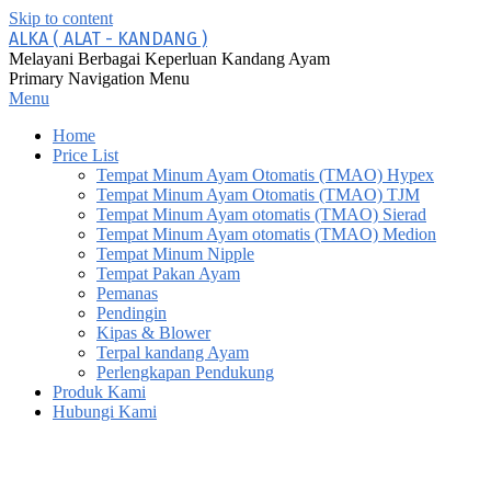
Skip to content
ALKA ( ALAT - KANDANG )
Melayani Berbagai Keperluan Kandang Ayam
Primary Navigation Menu
Menu
Home
Price List
Tempat Minum Ayam Otomatis (TMAO) Hypex
Tempat Minum Ayam Otomatis (TMAO) TJM
Tempat Minum Ayam otomatis (TMAO) Sierad
Tempat Minum Ayam otomatis (TMAO) Medion
Tempat Minum Nipple
Tempat Pakan Ayam
Pemanas
Pendingin
Kipas & Blower
Terpal kandang Ayam
Perlengkapan Pendukung
Produk Kami
Hubungi Kami