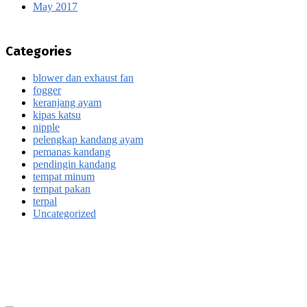
May 2017
Categories
blower dan exhaust fan
fogger
keranjang ayam
kipas katsu
nipple
pelengkap kandang ayam
pemanas kandang
pendingin kandang
tempat minum
tempat pakan
terpal
Uncategorized