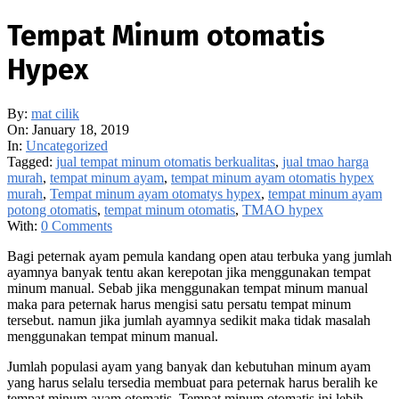
Tempat Minum otomatis
Hypex
By:
mat cilik
On:
January 18, 2019
In:
Uncategorized
Tagged:
jual tempat minum otomatis berkualitas
,
jual tmao harga
murah
,
tempat minum ayam
,
tempat minum ayam otomatis hypex
murah
,
Tempat minum ayam otomatys hypex
,
tempat minum ayam
potong otomatis
,
tempat minum otomatis
,
TMAO hypex
With:
0 Comments
Bagi peternak ayam pemula kandang open atau terbuka yang jumlah
ayamnya banyak tentu akan kerepotan jika menggunakan tempat
minum manual. Sebab jika menggunakan tempat minum manual
maka para peternak harus mengisi satu persatu tempat minum
tersebut. namun jika jumlah ayamnya sedikit maka tidak masalah
menggunakan tempat minum manual.
Jumlah populasi ayam yang banyak dan kebutuhan minum ayam
yang harus selalu tersedia membuat para peternak harus beralih ke
tempat minum ayam otomatis. Tempat minum otomatis ini lebih