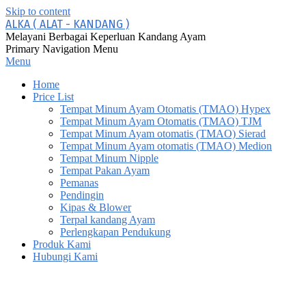
Skip to content
ALKA ( ALAT - KANDANG )
Melayani Berbagai Keperluan Kandang Ayam
Primary Navigation Menu
Menu
Home
Price List
Tempat Minum Ayam Otomatis (TMAO) Hypex
Tempat Minum Ayam Otomatis (TMAO) TJM
Tempat Minum Ayam otomatis (TMAO) Sierad
Tempat Minum Ayam otomatis (TMAO) Medion
Tempat Minum Nipple
Tempat Pakan Ayam
Pemanas
Pendingin
Kipas & Blower
Terpal kandang Ayam
Perlengkapan Pendukung
Produk Kami
Hubungi Kami