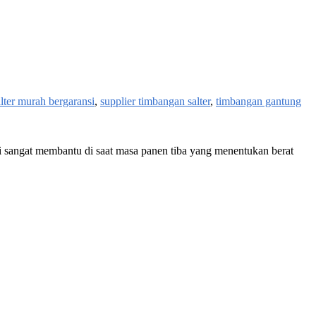
alter murah bergaransi
,
supplier timbangan salter
,
timbangan gantung
 ini sangat membantu di saat masa panen tiba yang menentukan berat