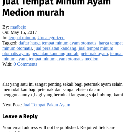
Jual Tempat Minum Ayam
Medion murah
By:
madbejo
On:
May 15, 2017
In:
tempat minum
,
Uncategorized
Tagged:
daftar harga tempat minum ayam otomatis
,
harga tempat
minum otomatis
,
jual peralatan kandang
,
jual tempat minum
otomatis ayam
,
peralatan kandang murah
,
peternak ayam
,
tempat
minum ayam
,
tempat minum ayam otomatis medion
With:
0 Comments
alat yang satu ini sangat penting sekali bagi peternak ayam selain
memudahkan bagi peternak dan sangat efisien dalam
penggunaannya ,bagi yang berminat langsung saja hubungi kami
2017-
Next Post:
Jual Tempat Pakan Ayam
05-
15
Leave a Reply
Your email address will not be published.
Required fields are