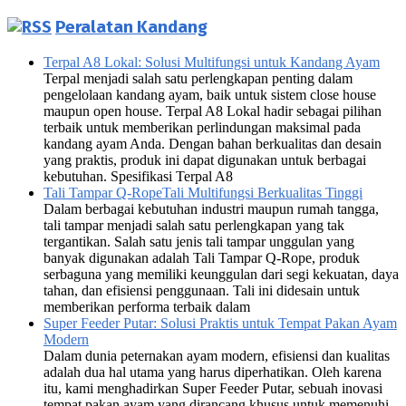
Peralatan Kandang
Terpal A8 Lokal: Solusi Multifungsi untuk Kandang Ayam
Terpal menjadi salah satu perlengkapan penting dalam
pengelolaan kandang ayam, baik untuk sistem close house
maupun open house. Terpal A8 Lokal hadir sebagai pilihan
terbaik untuk memberikan perlindungan maksimal pada
kandang ayam Anda. Dengan bahan berkualitas dan desain
yang praktis, produk ini dapat digunakan untuk berbagai
kebutuhan. Spesifikasi Terpal A8
Tali Tampar Q-RopeTali Multifungsi Berkualitas Tinggi
Dalam berbagai kebutuhan industri maupun rumah tangga,
tali tampar menjadi salah satu perlengkapan yang tak
tergantikan. Salah satu jenis tali tampar unggulan yang
banyak digunakan adalah Tali Tampar Q-Rope, produk
serbaguna yang memiliki keunggulan dari segi kekuatan, daya
tahan, dan efisiensi penggunaan. Tali ini didesain untuk
memberikan performa terbaik dalam
Super Feeder Putar: Solusi Praktis untuk Tempat Pakan Ayam
Modern
Dalam dunia peternakan ayam modern, efisiensi dan kualitas
adalah dua hal utama yang harus diperhatikan. Oleh karena
itu, kami menghadirkan Super Feeder Putar, sebuah inovasi
tempat pakan ayam yang dirancang khusus untuk memenuhi