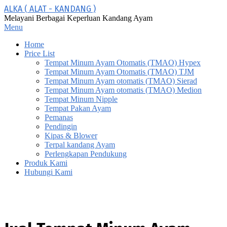
Skip
ALKA ( ALAT - KANDANG )
to
Melayani Berbagai Keperluan Kandang Ayam
content
Primary
Menu
Navigation
Home
Menu
Price List
Tempat Minum Ayam Otomatis (TMAO) Hypex
Tempat Minum Ayam Otomatis (TMAO) TJM
Tempat Minum Ayam otomatis (TMAO) Sierad
Tempat Minum Ayam otomatis (TMAO) Medion
Tempat Minum Nipple
Tempat Pakan Ayam
Pemanas
Pendingin
Kipas & Blower
Terpal kandang Ayam
Perlengkapan Pendukung
Produk Kami
Hubungi Kami