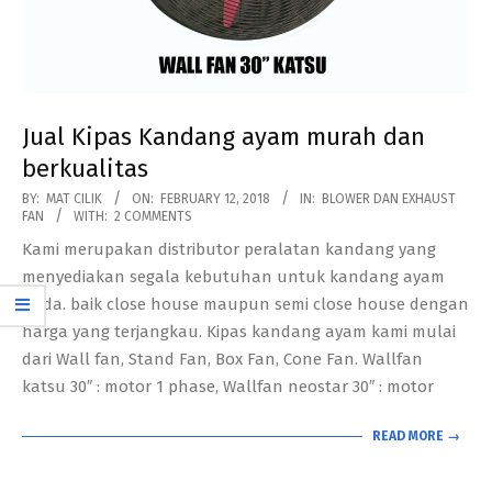
Jual Kipas Kandang ayam murah dan
berkualitas
2018-
BY:
MAT CILIK
ON:
FEBRUARY 12, 2018
IN:
BLOWER DAN EXHAUST
FAN
WITH:
2 COMMENTS
02-
Kami merupakan distributor peralatan kandang yang
12
menyediakan segala kebutuhan untuk kandang ayam
anda. baik close house maupun semi close house dengan
harga yang terjangkau. Kipas kandang ayam kami mulai
dari Wall fan, Stand Fan, Box Fan, Cone Fan. Wallfan
katsu 30″ : motor 1 phase, Wallfan neostar 30″ : motor
READ MORE →