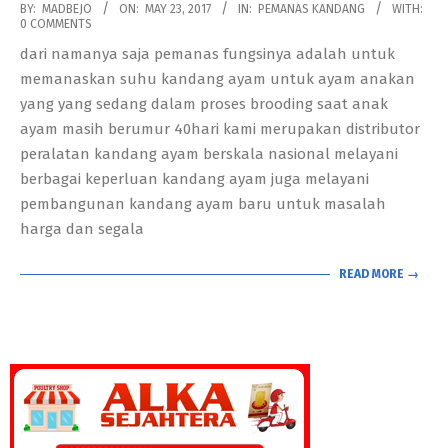
2017-
BY:
MADBEJO
ON:
MAY 23, 2017
IN:
PEMANAS KANDANG
WITH:
0 COMMENTS
05-
dari namanya saja pemanas fungsinya adalah untuk
23
memanaskan suhu kandang ayam untuk ayam anakan
yang yang sedang dalam proses brooding saat anak
ayam masih berumur 40hari kami merupakan distributor
peralatan kandang ayam berskala nasional melayani
berbagai keperluan kandang ayam juga melayani
pembangunan kandang ayam baru untuk masalah
harga dan segala
READ MORE →