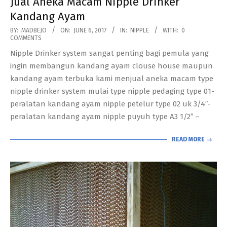
Jual Aneka Macam Nipple Drinker
Kandang Ayam
2017-
BY:
MADBEJO
ON:
JUNE 6, 2017
IN:
NIPPLE
WITH:
0
COMMENTS
06-
Nipple Drinker system sangat penting bagi pemula yang
06
ingin membangun kandang ayam clouse house maupun
kandang ayam terbuka kami menjual aneka macam type
nipple drinker system mulai type nipple pedaging type 01-
peralatan kandang ayam nipple petelur type 02 uk 3/4″-
peralatan kandang ayam nipple puyuh type A3 1/2″ –
READ MORE →