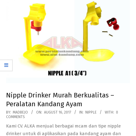
Nipple Drinker Murah Berkualitas –
Peralatan Kandang Ayam
2017-
BY:
MADBEJO
ON:
AUGUST 16, 2017
IN:
NIPPLE
WITH:
0
COMMENTS
08-
Kami CV. ALKA menjual berbagai mcam dan tipe nipple
16
drinker untuk di aplikasikan pada kandang ayam dan