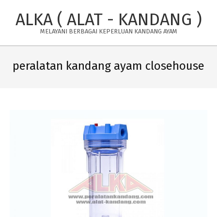
Skip
ALKA ( ALAT - KANDANG )
to
content
MELAYANI BERBAGAI KEPERLUAN KANDANG AYAM
Primary
Navigation
peralatan kandang ayam closehouse
Menu