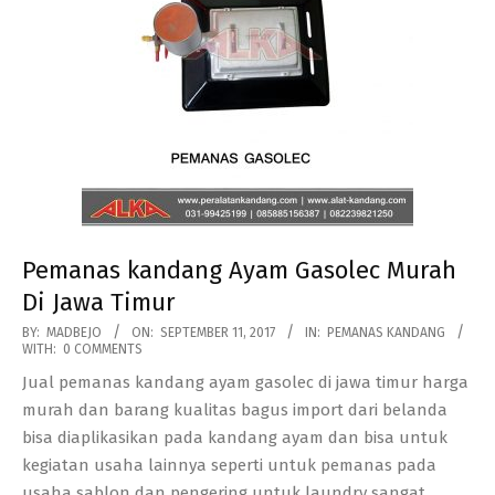
Pemanas kandang Ayam Gasolec Murah
Di Jawa Timur
2017-
BY:
MADBEJO
ON:
SEPTEMBER 11, 2017
IN:
PEMANAS KANDANG
WITH:
0 COMMENTS
09-
Jual pemanas kandang ayam gasolec di jawa timur harga
11
murah dan barang kualitas bagus import dari belanda
bisa diaplikasikan pada kandang ayam dan bisa untuk
kegiatan usaha lainnya seperti untuk pemanas pada
usaha sablon dan pengering untuk laundry sangat