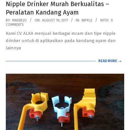
Nipple Drinker Murah Berkualitas –
Peralatan Kandang Ayam
2017-
BY:
MADBEJO
ON:
AUGUST 16, 2017
IN:
NIPPLE
WITH:
0
COMMENTS
08-
Kami CV. ALKA menjual berbagai mcam dan tipe nipple
16
drinker untuk di aplikasikan pada kandang ayam dan
lainnya
READ MORE →