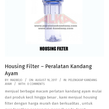
Housing Filter – Peralatan Kandang
Ayam
2017-
BY:
MADBEJO
ON:
AUGUST 16, 2017
IN:
PELENGKAP KANDANG
AYAM
WITH:
0 COMMENTS
08-
menjual berbagai macam perlatan kandang ayam mulai
16
dari produk kecil hingga besar , kami menjual housing
filter dengan harga murah dan berkualitas , untuk