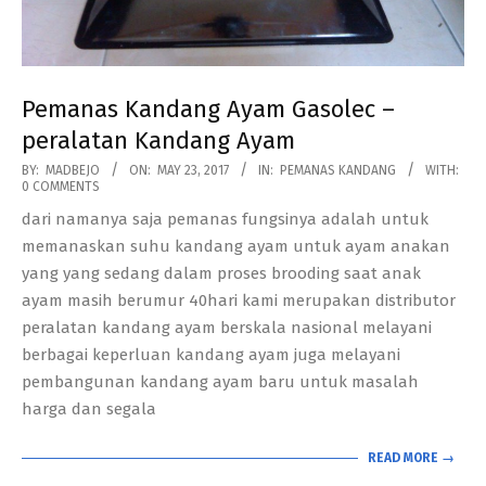
Pemanas Kandang Ayam Gasolec –
peralatan Kandang Ayam
2017-
BY:
MADBEJO
ON:
MAY 23, 2017
IN:
PEMANAS KANDANG
WITH:
0 COMMENTS
05-
dari namanya saja pemanas fungsinya adalah untuk
23
memanaskan suhu kandang ayam untuk ayam anakan
yang yang sedang dalam proses brooding saat anak
ayam masih berumur 40hari kami merupakan distributor
peralatan kandang ayam berskala nasional melayani
berbagai keperluan kandang ayam juga melayani
pembangunan kandang ayam baru untuk masalah
harga dan segala
READ MORE →