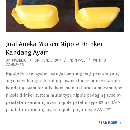
Jual Aneka Macam Nipple Drinker
Kandang Ayam
2017-
BY:
MADBEJO
ON:
JUNE 6, 2017
IN:
NIPPLE
WITH:
0
COMMENTS
06-
Nipple Drinker system sangat penting bagi pemula yang
06
ingin membangun kandang ayam clouse house maupun
kandang ayam terbuka kami menjual aneka macam type
nipple drinker system mulai type nipple pedaging type 01-
peralatan kandang ayam nipple petelur type 02 uk 3/4″-
peralatan kandang ayam nipple puyuh type A3 1/2″ –
READ MORE →