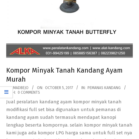
Kompor Minyak Tanah Kandang Ayam
Murah
2017-
BY:
MADBEJO
ON:
OCTOBER 5, 2017
IN:
PEMANAS KANDANG
WITH:
0 COMMENTS
10-
Jual peralatan kandang ayam kompor minyak tanah
05
modifikasi full set bisa digunakan untuk pemanas di
kandang ayam sudah termasuk mendapat kanopi
lengkap beserta kompornya. selain kompor minyak tanah
kami juga ada kompor LPG harga sama untuk full set nya