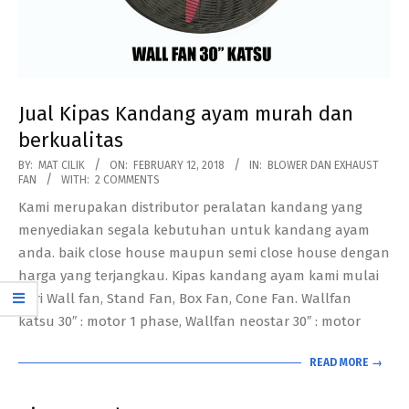
Jual Kipas Kandang ayam murah dan
berkualitas
2018-
BY:
MAT CILIK
ON:
FEBRUARY 12, 2018
IN:
BLOWER DAN EXHAUST
FAN
WITH:
2 COMMENTS
02-
Kami merupakan distributor peralatan kandang yang
12
menyediakan segala kebutuhan untuk kandang ayam
anda. baik close house maupun semi close house dengan
harga yang terjangkau. Kipas kandang ayam kami mulai
dari Wall fan, Stand Fan, Box Fan, Cone Fan. Wallfan
katsu 30″ : motor 1 phase, Wallfan neostar 30″ : motor
READ MORE →