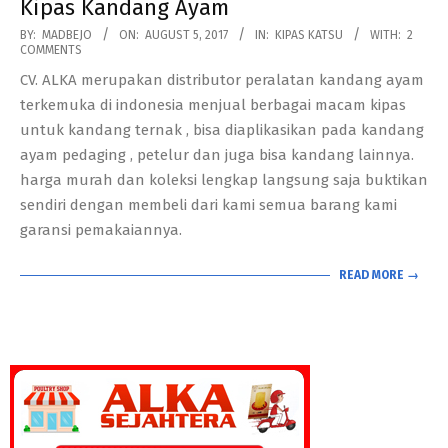
Kipas Kandang Ayam
2017-
BY:
MADBEJO
ON:
AUGUST 5, 2017
IN:
KIPAS KATSU
WITH:
2
COMMENTS
08-
CV. ALKA merupakan distributor peralatan kandang ayam
05
terkemuka di indonesia menjual berbagai macam kipas
untuk kandang ternak , bisa diaplikasikan pada kandang
ayam pedaging , petelur dan juga bisa kandang lainnya.
harga murah dan koleksi lengkap langsung saja buktikan
sendiri dengan membeli dari kami semua barang kami
garansi pemakaiannya.
READ MORE →