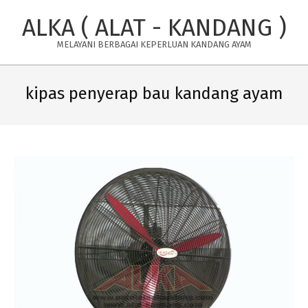
Skip
ALKA ( ALAT - KANDANG )
to
content
MELAYANI BERBAGAI KEPERLUAN KANDANG AYAM
Primary
Navigation
kipas penyerap bau kandang ayam
Menu