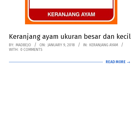
Keranjang ayam ukuran besar dan kecil
2018-
BY:
MADBEJO
ON:
JANUARY 9, 2018
IN:
KERANJANG AYAM
WITH:
0 COMMENTS
01-
09
READ MORE →