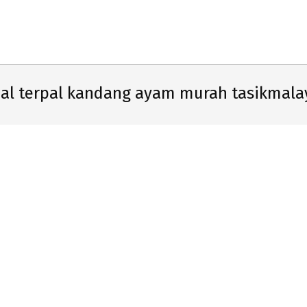
Primary
Navigation
Menu
ual terpal kandang ayam murah tasikmala