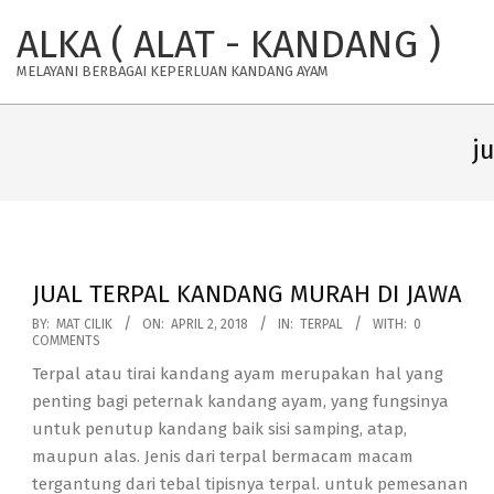
Skip
ALKA ( ALAT - KANDANG )
to
content
MELAYANI BERBAGAI KEPERLUAN KANDANG AYAM
j
JUAL TERPAL KANDANG MURAH DI JAWA
2018-
BY:
MAT CILIK
ON:
APRIL 2, 2018
IN:
TERPAL
WITH:
0
COMMENTS
04-
Terpal atau tirai kandang ayam merupakan hal yang
02
penting bagi peternak kandang ayam, yang fungsinya
untuk penutup kandang baik sisi samping, atap,
maupun alas. Jenis dari terpal bermacam macam
tergantung dari tebal tipisnya terpal. untuk pemesanan