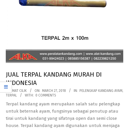
JUAL TERPAL KANDANG MURAH DI
INDONESIA
2018-
BY:
MAT CILIK
ON:
MARCH 27, 2018
IN:
PELENGKAP KANDANG AYAM
,
TERPAL
WITH:
0 COMMENTS
03-
Terpal kandang ayam merupakan salah satu pelengkap
27
untuk beternak ayam, fungsinya sebagai penutup atau
tirai untuk kandang yang sifatnya open dan semi close
house. Terpal kandang ayam digunakan untuk menjaga