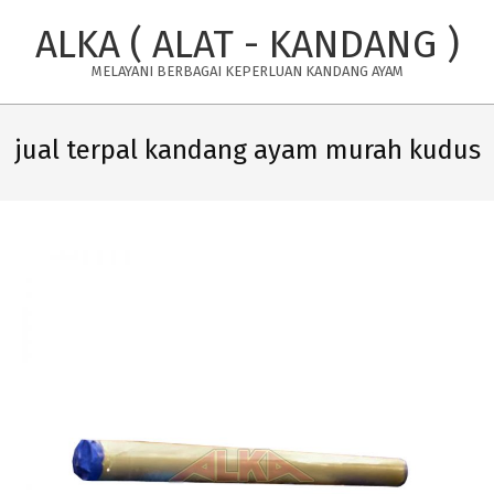
Skip
ALKA ( ALAT - KANDANG )
to
content
MELAYANI BERBAGAI KEPERLUAN KANDANG AYAM
Primary
Navigation
jual terpal kandang ayam murah kudus
Menu