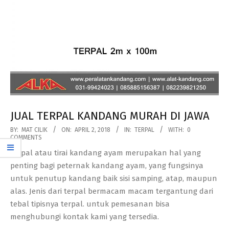
JUAL TERPAL KANDANG MURAH DI JAWA
2018-
BY:
MAT CILIK
ON:
APRIL 2, 2018
IN:
TERPAL
WITH:
0
COMMENTS
04-
Terpal atau tirai kandang ayam merupakan hal yang
02
penting bagi peternak kandang ayam, yang fungsinya
untuk penutup kandang baik sisi samping, atap, maupun
alas. Jenis dari terpal bermacam macam tergantung dari
tebal tipisnya terpal. untuk pemesanan bisa
menghubungi kontak kami yang tersedia.