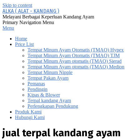
Skip to content
ALKA ( ALAT - KANDANG )
Melayani Berbagai Keperluan Kandang Ayam
Primary Navigation Menu
Menu
Home
Price List
Tempat Minum Ayam Otomatis (TMAO) Hypex
Tempat Minum Ayam Otomatis (TMAO) TJM
Tempat Minum Ayam otomatis (TMAO) Sierad
Tempat Minum Ayam otomatis (TMAO) Medion
Tempat Minum Nipple
Tempat Pakan Ayam
Pemanas
Pendingin
Kipas & Blower
Terpal kandang Ayam
Perlengkapan Pendukung
Produk Kami
Hubungi Kami
jual terpal kandang ayam