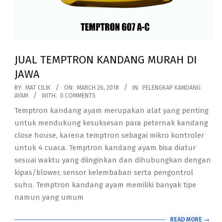
JUAL TEMPTRON KANDANG MURAH DI
JAWA
2018-
BY:
MAT CILIK
ON:
MARCH 26, 2018
IN:
PELENGKAP KANDANG
AYAM
WITH:
0 COMMENTS
03-
Temptron kandang ayam merupakan alat yang penting
26
untuk mendukung kesuksesan para peternak kandang
close house, karena temptron sebagai mikro kontroler
untuk 4 cuaca. Temptron kandang ayam bisa diatur
sesuai waktu yang diinginkan dan dihubungkan dengan
kipas/blower, sensor kelembaban serta pengontrol
suhu. Temptron kandang ayam memiliki banyak tipe
namun yang umum
READ MORE →