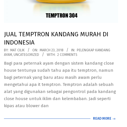
JUAL TEMPTRON KANDANG MURAH DI
INDONESIA
2018-
BY:
MAT CILIK
ON:
MARCH 23, 2018
IN:
PELENGKAP KANDANG
AYAM
,
UNCATEGORIZED
WITH:
2 COMMENTS
03-
Bagi para peternak ayam dengan sistem kandang close
23
house tentunya sudah tahu apa itu temptron, namun
bagi peternak yang baru atau masih awam perlu
mengetahui apa it temptron. Temptron adalah sebuah
alat yang digunakan sebagai pengontrol pada kandang
close house untuk iklim dan kelembaban. Jadi seperti
kipas atau blower dan
READ MORE →