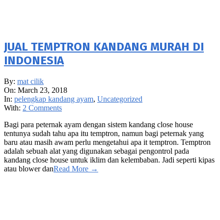
JUAL TEMPTRON KANDANG MURAH DI
INDONESIA
2018-
By:
mat cilik
03-
On:
March 23, 2018
23
In:
pelengkap kandang ayam
,
Uncategorized
With:
2 Comments
Bagi para peternak ayam dengan sistem kandang close house
tentunya sudah tahu apa itu temptron, namun bagi peternak yang
baru atau masih awam perlu mengetahui apa it temptron. Temptron
adalah sebuah alat yang digunakan sebagai pengontrol pada
kandang close house untuk iklim dan kelembaban. Jadi seperti kipas
atau blower dan
Read More →