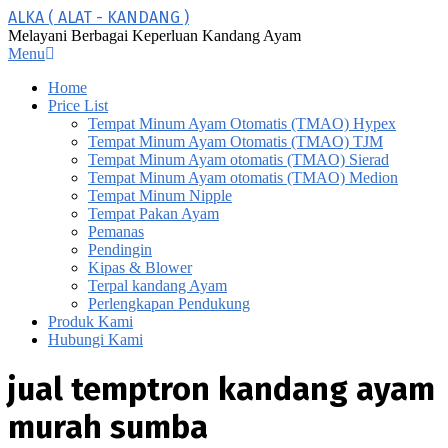
Skip
ALKA ( ALAT - KANDANG )
to
Melayani Berbagai Keperluan Kandang Ayam
content
Primary
Menu
Navigation
Home
Menu
Price List
Tempat Minum Ayam Otomatis (TMAO) Hypex
Tempat Minum Ayam Otomatis (TMAO) TJM
Tempat Minum Ayam otomatis (TMAO) Sierad
Tempat Minum Ayam otomatis (TMAO) Medion
Tempat Minum Nipple
Tempat Pakan Ayam
Pemanas
Pendingin
Kipas & Blower
Terpal kandang Ayam
Perlengkapan Pendukung
Produk Kami
Hubungi Kami
jual temptron kandang ayam
murah sumba