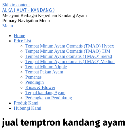
Skip to content
ALKA ( ALAT - KANDANG )
Melayani Berbagai Keperluan Kandang Ayam
Primary Navigation Menu
Menu
Home
Price List
Tempat Minum Ayam Otomatis (TMAO) Hypex
Tempat Minum Ayam Otomatis (TMAO) TJM
Tempat Minum Ayam otomatis (TMAO) Sierad
Tempat Minum Ayam otomatis (TMAO) Medion
Tempat Minum Nipple
Tempat Pakan Ayam
Pemanas
Pendingin
Kipas & Blower
Terpal kandang Ayam
Perlengkapan Pendukung
Produk Kami
Hubungi Kami
jual temptron kandang ayam