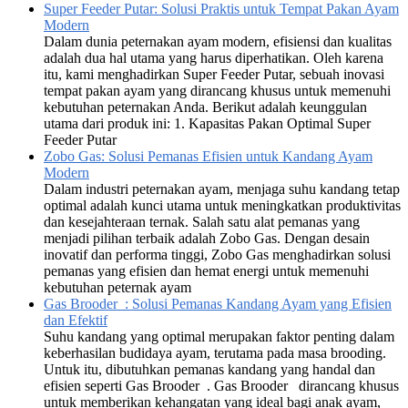
Super Feeder Putar: Solusi Praktis untuk Tempat Pakan Ayam
Modern
Dalam dunia peternakan ayam modern, efisiensi dan kualitas
adalah dua hal utama yang harus diperhatikan. Oleh karena
itu, kami menghadirkan Super Feeder Putar, sebuah inovasi
tempat pakan ayam yang dirancang khusus untuk memenuhi
kebutuhan peternakan Anda. Berikut adalah keunggulan
utama dari produk ini: 1. Kapasitas Pakan Optimal Super
Feeder Putar
Zobo Gas: Solusi Pemanas Efisien untuk Kandang Ayam
Modern
Dalam industri peternakan ayam, menjaga suhu kandang tetap
optimal adalah kunci utama untuk meningkatkan produktivitas
dan kesejahteraan ternak. Salah satu alat pemanas yang
menjadi pilihan terbaik adalah Zobo Gas. Dengan desain
inovatif dan performa tinggi, Zobo Gas menghadirkan solusi
pemanas yang efisien dan hemat energi untuk memenuhi
kebutuhan peternak ayam
Gas Brooder : Solusi Pemanas Kandang Ayam yang Efisien
dan Efektif
Suhu kandang yang optimal merupakan faktor penting dalam
keberhasilan budidaya ayam, terutama pada masa brooding.
Untuk itu, dibutuhkan pemanas kandang yang handal dan
efisien seperti Gas Brooder . Gas Brooder dirancang khusus
untuk memberikan kehangatan yang ideal bagi anak ayam,