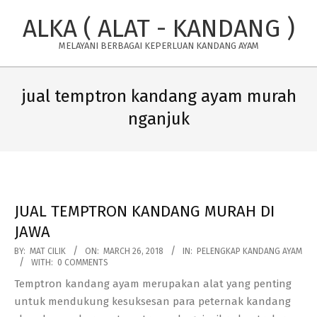
Skip
ALKA ( ALAT - KANDANG )
to
content
MELAYANI BERBAGAI KEPERLUAN KANDANG AYAM
Primary
Navigation
jual temptron kandang ayam murah
Menu
nganjuk
JUAL TEMPTRON KANDANG MURAH DI
JAWA
2018-
BY:
MAT CILIK
ON:
MARCH 26, 2018
IN:
PELENGKAP KANDANG AYAM
WITH:
0 COMMENTS
03-
Temptron kandang ayam merupakan alat yang penting
26
untuk mendukung kesuksesan para peternak kandang