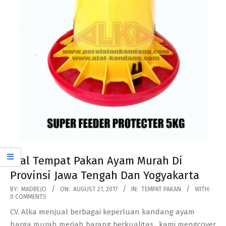
Jual Tempat Pakan Ayam Murah Di
Provinsi Jawa Tengah Dan Yogyakarta
2017-
BY:
MADBEJO
ON:
AUGUST 21, 2017
IN:
TEMPAT PAKAN
WITH:
0 COMMENTS
08-
CV. Alka menjual berbagai keperluan kandang ayam
21
harga murah meriah barang berkualitas , kami mengcover