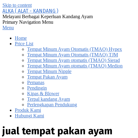
Skip to content
ALKA ( ALAT - KANDANG )
Melayani Berbagai Keperluan Kandang Ayam
Primary Navigation Menu
Menu
Home
Price List
Tempat Minum Ayam Otomatis (TMAO) Hypex
Tempat Minum Ayam Otomatis (TMAO) TJM
Tempat Minum Ayam otomatis (TMAO) Sierad
Tempat Minum Ayam otomatis (TMAO) Medion
Tempat Minum Nipple
Tempat Pakan Ayam
Pemanas
Pendingin
Kipas & Blower
Terpal kandang Ayam
Perlengkapan Pendukung
Produk Kami
Hubungi Kami
jual tempat pakan ayam