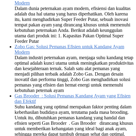
Modern
Dalam dunia peternakan ayam modern, efisiensi dan kualitas
adalah dua hal utama yang harus diperhatikan. Oleh karena
itu, kami menghadirkan Super Feeder Putar, sebuah inovasi
tempat pakan ayam yang dirancang khusus untuk memenuhi
kebutuhan peternakan Anda. Berikut adalah keunggulan
utama dari produk ini: 1. Kapasitas Pakan Optimal Super
Feeder Putar
Zobo Gas: Solusi Pemanas Efisien untuk Kandang Ayam
Modern
Dalam industri peternakan ayam, menjaga suhu kandang tetap
optimal adalah kunci utama untuk meningkatkan produktivitas
dan kesejahteraan ternak. Salah satu alat pemanas yang
menjadi pilihan terbaik adalah Zobo Gas. Dengan desain
inovatif dan performa tinggi, Zobo Gas menghadirkan solusi
pemanas yang efisien dan hemat energi untuk memenuhi
kebutuhan peternak ayam
Gas Brooder : Solusi Pemanas Kandang Ayam yang Efisien
dan Efektif
Suhu kandang yang optimal merupakan faktor penting dalam
keberhasilan budidaya ayam, terutama pada masa brooding.
Untuk itu, dibutuhkan pemanas kandang yang handal dan
efisien seperti Gas Brooder . Gas Brooder dirancang khusus
untuk memberikan kehangatan yang ideal bagi anak ayam,
sehingga mereka dapat tumbuh dengan sehat dan optimal.