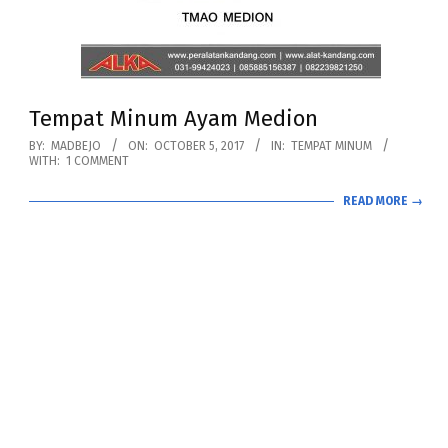
Tempat Minum Ayam Medion
2017-
BY:
MADBEJO
ON:
OCTOBER 5, 2017
IN:
TEMPAT MINUM
WITH:
1 COMMENT
10-
05
READ MORE →