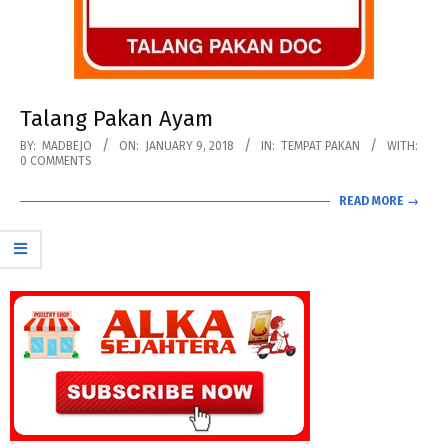
Talang Pakan Ayam
2018-
BY:
MADBEJO
ON:
JANUARY 9, 2018
IN:
TEMPAT PAKAN
WITH:
0 COMMENTS
01-
09
READ MORE →