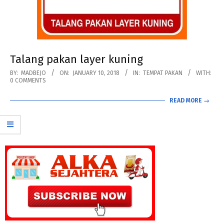
Talang pakan layer kuning
2018-
BY:
MADBEJO
ON:
JANUARY 10, 2018
IN:
TEMPAT PAKAN
WITH:
0 COMMENTS
01-
10
READ MORE →