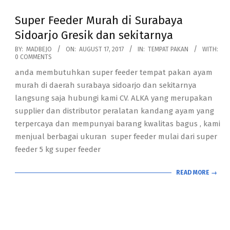
Super Feeder Murah di Surabaya
Sidoarjo Gresik dan sekitarnya
2017-
BY:
MADBEJO
ON:
AUGUST 17, 2017
IN:
TEMPAT PAKAN
WITH:
0 COMMENTS
08-
anda membutuhkan super feeder tempat pakan ayam
17
murah di daerah surabaya sidoarjo dan sekitarnya
langsung saja hubungi kami CV. ALKA yang merupakan
supplier dan distributor peralatan kandang ayam yang
terpercaya dan mempunyai barang kwalitas bagus , kami
menjual berbagai ukuran super feeder mulai dari super
feeder 5 kg super feeder
READ MORE →