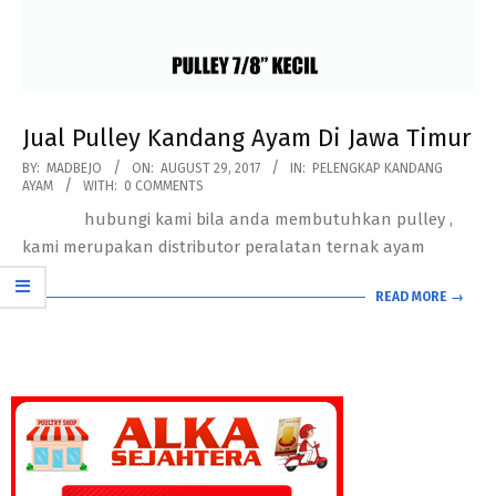
Jual Pulley Kandang Ayam Di Jawa Timur
2017-
BY:
MADBEJO
ON:
AUGUST 29, 2017
IN:
PELENGKAP KANDANG
AYAM
WITH:
0 COMMENTS
08-
hubungi kami bila anda membutuhkan pulley ,
29
kami merupakan distributor peralatan ternak ayam
READ MORE →