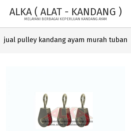
Skip
ALKA ( ALAT - KANDANG )
to
content
MELAYANI BERBAGAI KEPERLUAN KANDANG AYAM
Primary
Navigation
jual pulley kandang ayam murah tuban
Menu