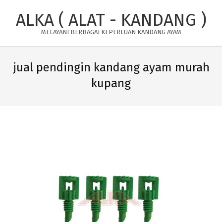
Skip
ALKA ( ALAT - KANDANG )
to
content
MELAYANI BERBAGAI KEPERLUAN KANDANG AYAM
Primary
Navigation
jual pendingin kandang ayam murah
Menu
kupang