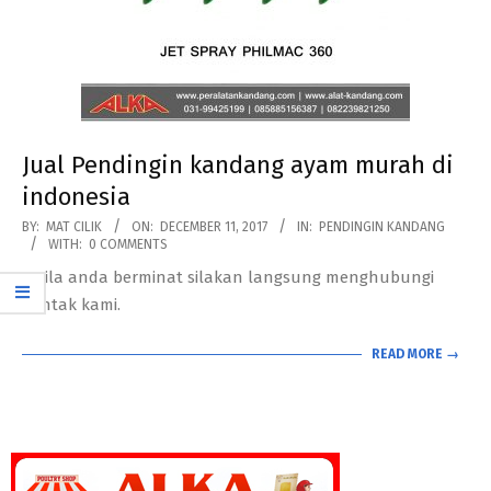
Jual Pendingin kandang ayam murah di
indonesia
2017-
BY:
MAT CILIK
ON:
DECEMBER 11, 2017
IN:
PENDINGIN KANDANG
WITH:
0 COMMENTS
12-
Bila anda berminat silakan langsung menghubungi
11
kontak kami.
READ MORE →