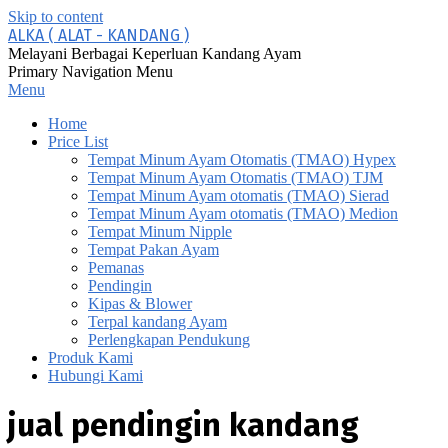
Skip to content
ALKA ( ALAT - KANDANG )
Melayani Berbagai Keperluan Kandang Ayam
Primary Navigation Menu
Menu
Home
Price List
Tempat Minum Ayam Otomatis (TMAO) Hypex
Tempat Minum Ayam Otomatis (TMAO) TJM
Tempat Minum Ayam otomatis (TMAO) Sierad
Tempat Minum Ayam otomatis (TMAO) Medion
Tempat Minum Nipple
Tempat Pakan Ayam
Pemanas
Pendingin
Kipas & Blower
Terpal kandang Ayam
Perlengkapan Pendukung
Produk Kami
Hubungi Kami
jual pendingin kandang