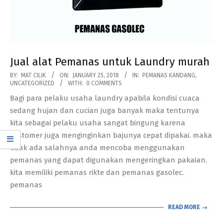
Jual alat Pemanas untuk Laundry murah
2018-
BY:
MAT CILIK
ON:
JANUARY 25, 2018
IN:
PEMANAS KANDANG
,
UNCATEGORIZED
WITH:
0 COMMENTS
01-
Bagi para pelaku usaha laundry apabila kondisi cuaca
25
sedang hujan dan cucian juga banyak maka tentunya
kita sebagai pelaku usaha sangat bingung karena
customer juga menginginkan bajunya cepat dipakai. maka
tidak ada salahnya anda mencoba menggunakan
pemanas yang dapat digunakan mengeringkan pakaian.
kita memiliki pemanas rikte dan pemanas gasolec.
pemanas
READ MORE →