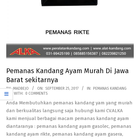
Pemanas Kandang Ayam Murah Di Jawa
Barat sekitarnya
2017-
BY:
MADBEJO
ON:
SEPTEMBER 25, 2017
IN:
PEMANAS KANDANG
WITH:
0 COMMENTS
09-
Anda Membutuhkan pemanas kandang yam yang murah
25
dan berkualitas langsung saja hubungi kami CV.ALKA
kami menjual berbagai macam pemanas kandang ayam
diantaranya : pemanas kandang ayam gasolec, pemanas
kandang ayam rikte, pemanas kandang ayam gasera,