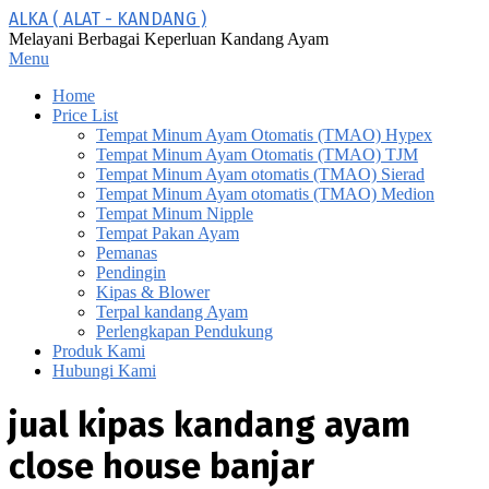
Skip
ALKA ( ALAT - KANDANG )
to
Melayani Berbagai Keperluan Kandang Ayam
content
Primary
Menu
Navigation
Home
Menu
Price List
Tempat Minum Ayam Otomatis (TMAO) Hypex
Tempat Minum Ayam Otomatis (TMAO) TJM
Tempat Minum Ayam otomatis (TMAO) Sierad
Tempat Minum Ayam otomatis (TMAO) Medion
Tempat Minum Nipple
Tempat Pakan Ayam
Pemanas
Pendingin
Kipas & Blower
Terpal kandang Ayam
Perlengkapan Pendukung
Produk Kami
Hubungi Kami
jual kipas kandang ayam
close house banjar