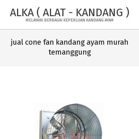
Skip
ALKA ( ALAT - KANDANG )
to
content
MELAYANI BERBAGAI KEPERLUAN KANDANG AYAM
Primary
Navigation
jual cone fan kandang ayam murah
Menu
temanggung