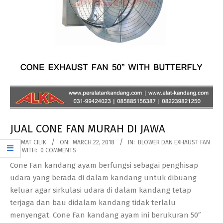
JUAL CONE FAN MURAH DI JAWA
2018-
BY:
MAT CILIK
ON:
MARCH 22, 2018
IN:
BLOWER DAN EXHAUST FAN
WITH:
0 COMMENTS
03-
Cone Fan kandang ayam berfungsi sebagai penghisap
22
udara yang berada di dalam kandang untuk dibuang
keluar agar sirkulasi udara di dalam kandang tetap
terjaga dan bau didalam kandang tidak terlalu
menyengat. Cone Fan kandang ayam ini berukuran 50″