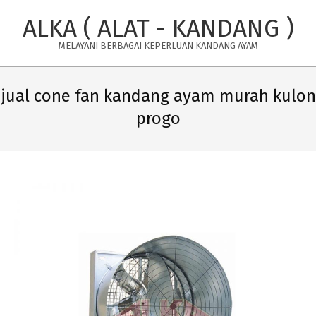
Skip
ALKA ( ALAT - KANDANG )
to
content
MELAYANI BERBAGAI KEPERLUAN KANDANG AYAM
Primary
Navigation
jual cone fan kandang ayam murah kulon
Menu
progo