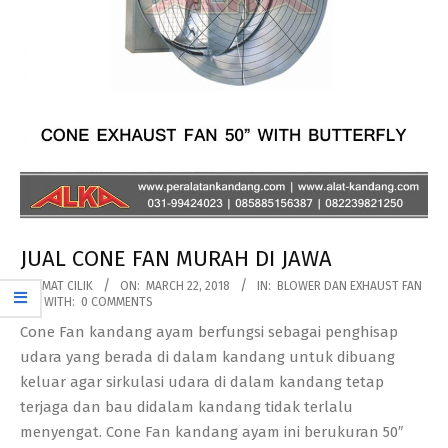
JUAL CONE FAN MURAH DI JAWA
2018-
BY:
MAT CILIK
ON:
MARCH 22, 2018
IN:
BLOWER DAN EXHAUST FAN
WITH:
0 COMMENTS
03-
Cone Fan kandang ayam berfungsi sebagai penghisap
22
udara yang berada di dalam kandang untuk dibuang
keluar agar sirkulasi udara di dalam kandang tetap
terjaga dan bau didalam kandang tidak terlalu
menyengat. Cone Fan kandang ayam ini berukuran 50″