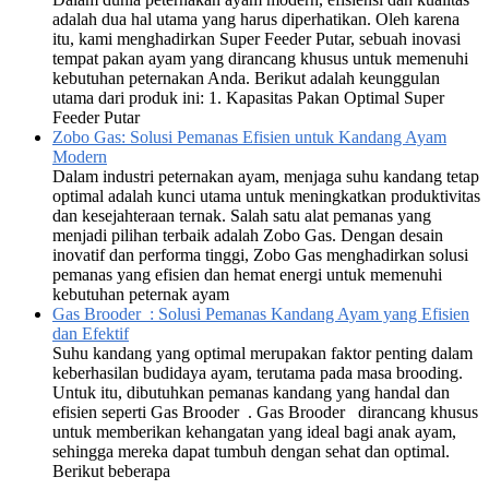
adalah dua hal utama yang harus diperhatikan. Oleh karena
itu, kami menghadirkan Super Feeder Putar, sebuah inovasi
tempat pakan ayam yang dirancang khusus untuk memenuhi
kebutuhan peternakan Anda. Berikut adalah keunggulan
utama dari produk ini: 1. Kapasitas Pakan Optimal Super
Feeder Putar
Zobo Gas: Solusi Pemanas Efisien untuk Kandang Ayam
Modern
Dalam industri peternakan ayam, menjaga suhu kandang tetap
optimal adalah kunci utama untuk meningkatkan produktivitas
dan kesejahteraan ternak. Salah satu alat pemanas yang
menjadi pilihan terbaik adalah Zobo Gas. Dengan desain
inovatif dan performa tinggi, Zobo Gas menghadirkan solusi
pemanas yang efisien dan hemat energi untuk memenuhi
kebutuhan peternak ayam
Gas Brooder : Solusi Pemanas Kandang Ayam yang Efisien
dan Efektif
Suhu kandang yang optimal merupakan faktor penting dalam
keberhasilan budidaya ayam, terutama pada masa brooding.
Untuk itu, dibutuhkan pemanas kandang yang handal dan
efisien seperti Gas Brooder . Gas Brooder dirancang khusus
untuk memberikan kehangatan yang ideal bagi anak ayam,
sehingga mereka dapat tumbuh dengan sehat dan optimal.
Berikut beberapa