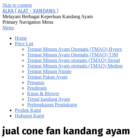
Skip to content
ALKA ( ALAT - KANDANG )
Melayani Berbagai Keperluan Kandang Ayam
Primary Navigation Menu
Menu
Home
Price List
Tempat Minum Ayam Otomatis (TMAO) Hypex
Tempat Minum Ayam Otomatis (TMAO) TJM
Tempat Minum Ayam otomatis (TMAO) Sierad
Tempat Minum Ayam otomatis (TMAO) Medion
Tempat Minum Nipple
Tempat Pakan Ayam
Pemanas
Pendingin
Kipas & Blower
Terpal kandang Ayam
Perlengkapan Pendukung
Produk Kami
Hubungi Kami
jual cone fan kandang ayam