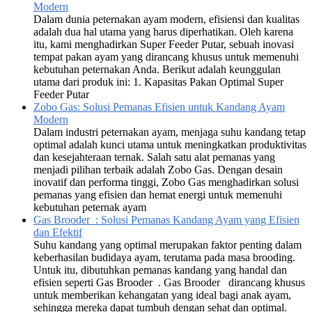
Modern
Dalam dunia peternakan ayam modern, efisiensi dan kualitas
adalah dua hal utama yang harus diperhatikan. Oleh karena
itu, kami menghadirkan Super Feeder Putar, sebuah inovasi
tempat pakan ayam yang dirancang khusus untuk memenuhi
kebutuhan peternakan Anda. Berikut adalah keunggulan
utama dari produk ini: 1. Kapasitas Pakan Optimal Super
Feeder Putar
Zobo Gas: Solusi Pemanas Efisien untuk Kandang Ayam
Modern
Dalam industri peternakan ayam, menjaga suhu kandang tetap
optimal adalah kunci utama untuk meningkatkan produktivitas
dan kesejahteraan ternak. Salah satu alat pemanas yang
menjadi pilihan terbaik adalah Zobo Gas. Dengan desain
inovatif dan performa tinggi, Zobo Gas menghadirkan solusi
pemanas yang efisien dan hemat energi untuk memenuhi
kebutuhan peternak ayam
Gas Brooder : Solusi Pemanas Kandang Ayam yang Efisien
dan Efektif
Suhu kandang yang optimal merupakan faktor penting dalam
keberhasilan budidaya ayam, terutama pada masa brooding.
Untuk itu, dibutuhkan pemanas kandang yang handal dan
efisien seperti Gas Brooder . Gas Brooder dirancang khusus
untuk memberikan kehangatan yang ideal bagi anak ayam,
sehingga mereka dapat tumbuh dengan sehat dan optimal.