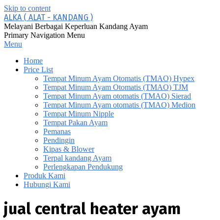
Skip to content
ALKA ( ALAT - KANDANG )
Melayani Berbagai Keperluan Kandang Ayam
Primary Navigation Menu
Menu
Home
Price List
Tempat Minum Ayam Otomatis (TMAO) Hypex
Tempat Minum Ayam Otomatis (TMAO) TJM
Tempat Minum Ayam otomatis (TMAO) Sierad
Tempat Minum Ayam otomatis (TMAO) Medion
Tempat Minum Nipple
Tempat Pakan Ayam
Pemanas
Pendingin
Kipas & Blower
Terpal kandang Ayam
Perlengkapan Pendukung
Produk Kami
Hubungi Kami
jual central heater ayam