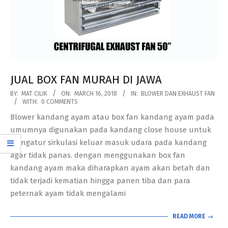
JUAL BOX FAN MURAH DI JAWA
2018-
BY:
MAT CILIK
ON:
MARCH 16, 2018
IN:
BLOWER DAN EXHAUST FAN
WITH:
0 COMMENTS
03-
Blower kandang ayam atau box fan kandang ayam pada
16
umumnya digunakan pada kandang close house untuk
mengatur sirkulasi keluar masuk udara pada kandang
agar tidak panas. dengan menggunakan box fan
kandang ayam maka diharapkan ayam akan betah dan
tidak terjadi kematian hingga panen tiba dan para
peternak ayam tidak mengalami
READ MORE →