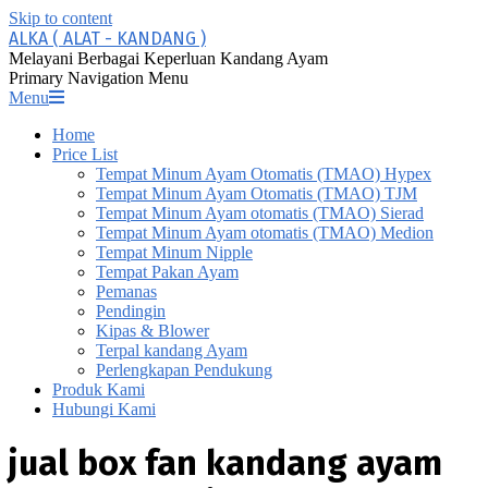
Skip to content
ALKA ( ALAT - KANDANG )
Melayani Berbagai Keperluan Kandang Ayam
Primary Navigation Menu
Menu
Home
Price List
Tempat Minum Ayam Otomatis (TMAO) Hypex
Tempat Minum Ayam Otomatis (TMAO) TJM
Tempat Minum Ayam otomatis (TMAO) Sierad
Tempat Minum Ayam otomatis (TMAO) Medion
Tempat Minum Nipple
Tempat Pakan Ayam
Pemanas
Pendingin
Kipas & Blower
Terpal kandang Ayam
Perlengkapan Pendukung
Produk Kami
Hubungi Kami
jual box fan kandang ayam