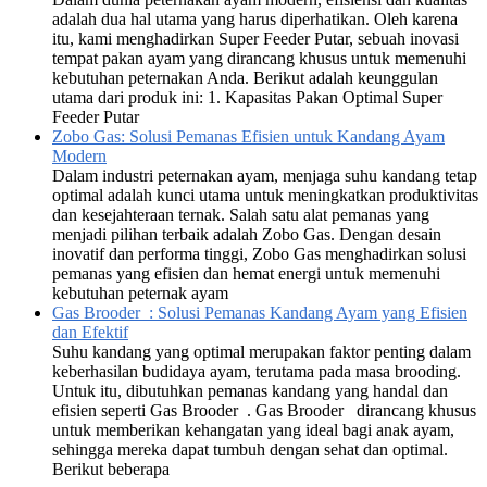
adalah dua hal utama yang harus diperhatikan. Oleh karena
itu, kami menghadirkan Super Feeder Putar, sebuah inovasi
tempat pakan ayam yang dirancang khusus untuk memenuhi
kebutuhan peternakan Anda. Berikut adalah keunggulan
utama dari produk ini: 1. Kapasitas Pakan Optimal Super
Feeder Putar
Zobo Gas: Solusi Pemanas Efisien untuk Kandang Ayam
Modern
Dalam industri peternakan ayam, menjaga suhu kandang tetap
optimal adalah kunci utama untuk meningkatkan produktivitas
dan kesejahteraan ternak. Salah satu alat pemanas yang
menjadi pilihan terbaik adalah Zobo Gas. Dengan desain
inovatif dan performa tinggi, Zobo Gas menghadirkan solusi
pemanas yang efisien dan hemat energi untuk memenuhi
kebutuhan peternak ayam
Gas Brooder : Solusi Pemanas Kandang Ayam yang Efisien
dan Efektif
Suhu kandang yang optimal merupakan faktor penting dalam
keberhasilan budidaya ayam, terutama pada masa brooding.
Untuk itu, dibutuhkan pemanas kandang yang handal dan
efisien seperti Gas Brooder . Gas Brooder dirancang khusus
untuk memberikan kehangatan yang ideal bagi anak ayam,
sehingga mereka dapat tumbuh dengan sehat dan optimal.
Berikut beberapa