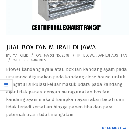
JUAL BOX FAN MURAH DI JAWA
2018-
BY:
MAT CILIK
ON:
MARCH 16, 2018
IN:
BLOWER DAN EXHAUST FAN
WITH:
0 COMMENTS
03-
Blower kandang ayam atau box fan kandang ayam pada
16
umumnya digunakan pada kandang close house untuk
mengatur sirkulasi keluar masuk udara pada kandang
agar tidak panas. dengan menggunakan box fan
kandang ayam maka diharapkan ayam akan betah dan
tidak terjadi kematian hingga panen tiba dan para
peternak ayam tidak mengalami
READ MORE →