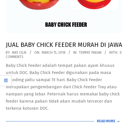
JUAL BABY CHICK FEEDER MURAH DI JAWA
2018-
BY:
MAT CILIK
ON:
MARCH 15, 2018
IN:
TEMPAT PAKAN
WITH:
0
COMMENTS
03-
Baby Chick Feeder adalah tempat pakan ayam khusus
15
untuk DOC. Baby Chick Feeder digunakan pada masa
brooding yaitu sampai 15 hari. Baby Chick Feeder
merupakan pengembangan dari Chick Feeder Tray atau
nampan yang lebar. Peternak harus memakai baby chick
feeder karena pakan tidak akan mudah tercecer dan
terkena kotoran DOC.
READ MORE →