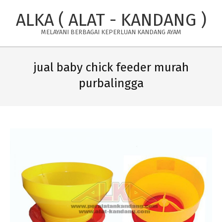
Skip
ALKA ( ALAT - KANDANG )
to
content
MELAYANI BERBAGAI KEPERLUAN KANDANG AYAM
Primary
Navigation
jual baby chick feeder murah
Menu
purbalingga