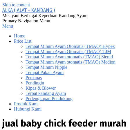
Skip to content
ALKA ( ALAT - KANDANG )
Melayani Berbagai Keperluan Kandang Ayam
Primary Navigation Menu
Menu
Home
Price List
Tempat Minum Ayam Otomatis (TMAO) Hypex
Tempat Minum Ayam Otomatis (TMAO) TJM
Tempat Minum Ayam otomatis (TMAO) Sierad
Tempat Minum Ayam otomatis (TMAO) Medion
Tempat Minum Nipple
Tempat Pakan Ayam
Pemanas
Pendingin
Kipas & Blower
Terpal kandang Ayam
Perlengkapan Pendukung
Produk Kami
Hubungi Kami
jual baby chick feeder murah