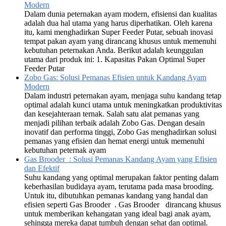
Modern
Dalam dunia peternakan ayam modern, efisiensi dan kualitas
adalah dua hal utama yang harus diperhatikan. Oleh karena
itu, kami menghadirkan Super Feeder Putar, sebuah inovasi
tempat pakan ayam yang dirancang khusus untuk memenuhi
kebutuhan peternakan Anda. Berikut adalah keunggulan
utama dari produk ini: 1. Kapasitas Pakan Optimal Super
Feeder Putar
Zobo Gas: Solusi Pemanas Efisien untuk Kandang Ayam
Modern
Dalam industri peternakan ayam, menjaga suhu kandang tetap
optimal adalah kunci utama untuk meningkatkan produktivitas
dan kesejahteraan ternak. Salah satu alat pemanas yang
menjadi pilihan terbaik adalah Zobo Gas. Dengan desain
inovatif dan performa tinggi, Zobo Gas menghadirkan solusi
pemanas yang efisien dan hemat energi untuk memenuhi
kebutuhan peternak ayam
Gas Brooder : Solusi Pemanas Kandang Ayam yang Efisien
dan Efektif
Suhu kandang yang optimal merupakan faktor penting dalam
keberhasilan budidaya ayam, terutama pada masa brooding.
Untuk itu, dibutuhkan pemanas kandang yang handal dan
efisien seperti Gas Brooder . Gas Brooder dirancang khusus
untuk memberikan kehangatan yang ideal bagi anak ayam,
sehingga mereka dapat tumbuh dengan sehat dan optimal.