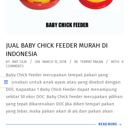
JUAL BABY CHICK FEEDER MURAH DI
INDONESIA
2018-
BY:
MAT CILIK
ON:
MARCH 15, 2018
IN:
TEMPAT PAKAN
WITH:
0
COMMENTS
03-
Baby Chick Feeder merupakan tempat pakan yang
15
digunakan untuk anak ayam atau yang disebut dengan
DOC. Kapasitas 1 Baby Chick Feeder dapat menampung
sekitar 50 ekor DOC. Baby Chick Feeder merupakan pilihan
yang tepat dikarenakan DOC jika diberi tempat pakan
yang lebar, maka pakan akan di ais dan pakan akan
READ MORE →