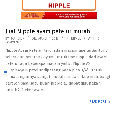
Jual Nipple ayam petelur murah
2018-
BY:
MAT CILIK
ON:
MARCH 1, 2018
IN:
NIPPLE
WITH:
0
COMMENTS
03-
Nipple Ayam Petelur terdiri dari macam tipe tergantung
01
selera dari peternak ayam. Untuk tipe nipple dari ayam
petelur ada beberapa macam yaitu : Nipple A2
:NippleAyam petelur dipasang pada pipa 3/4″. Untuk
pemasangannya sangat mudah, anda cukup melubangi
paralon saja. satu buah nipple a3 dapat digunakan
untuk 2-4 ekor ayam.
READ MORE →