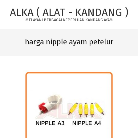
Skip
ALKA ( ALAT - KANDANG )
to
content
MELAYANI BERBAGAI KEPERLUAN KANDANG AYAM
Primary
Navigation
harga nipple ayam petelur
Menu