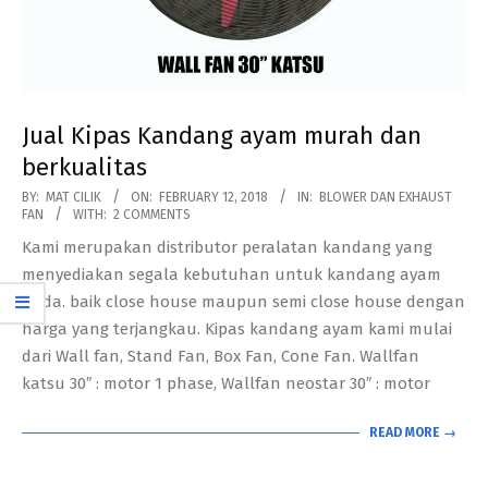
Jual Kipas Kandang ayam murah dan
berkualitas
2018-
BY:
MAT CILIK
ON:
FEBRUARY 12, 2018
IN:
BLOWER DAN EXHAUST
FAN
WITH:
2 COMMENTS
02-
Kami merupakan distributor peralatan kandang yang
12
menyediakan segala kebutuhan untuk kandang ayam
anda. baik close house maupun semi close house dengan
harga yang terjangkau. Kipas kandang ayam kami mulai
dari Wall fan, Stand Fan, Box Fan, Cone Fan. Wallfan
katsu 30″ : motor 1 phase, Wallfan neostar 30″ : motor
READ MORE →