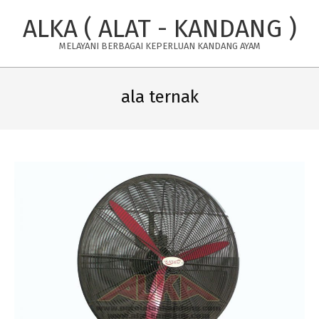
Skip
ALKA ( ALAT - KANDANG )
to
content
MELAYANI BERBAGAI KEPERLUAN KANDANG AYAM
Primary
Navigation
ala ternak
Menu