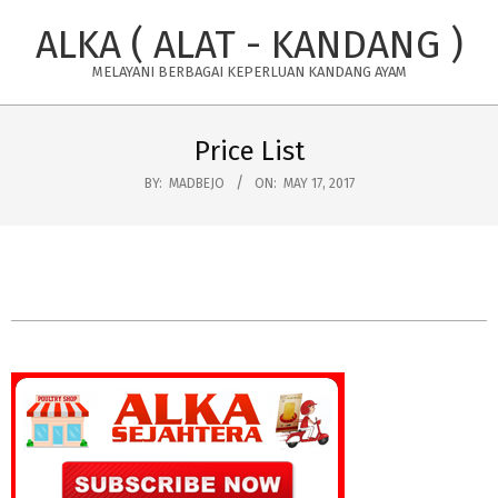
Skip
ALKA ( ALAT - KANDANG )
to
content
MELAYANI BERBAGAI KEPERLUAN KANDANG AYAM
Primary
Navigation
Price List
Menu
BY:
MADBEJO
ON:
MAY 17, 2017
2017-
05-
17