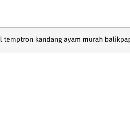
Primary
Navigation
Menu
al temptron kandang ayam murah balikpa