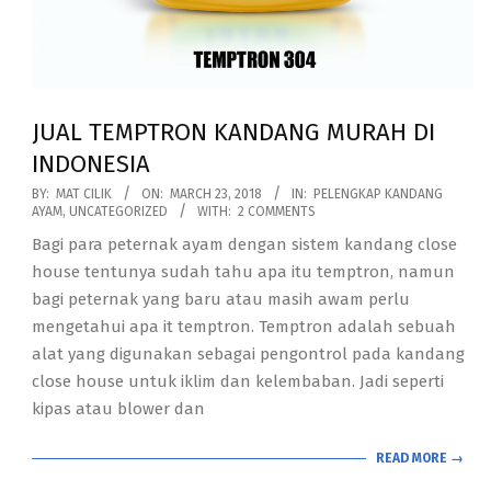
JUAL TEMPTRON KANDANG MURAH DI
INDONESIA
2018-
BY:
MAT CILIK
ON:
MARCH 23, 2018
IN:
PELENGKAP KANDANG
AYAM
,
UNCATEGORIZED
WITH:
2 COMMENTS
03-
Bagi para peternak ayam dengan sistem kandang close
23
house tentunya sudah tahu apa itu temptron, namun
bagi peternak yang baru atau masih awam perlu
mengetahui apa it temptron. Temptron adalah sebuah
alat yang digunakan sebagai pengontrol pada kandang
close house untuk iklim dan kelembaban. Jadi seperti
kipas atau blower dan
READ MORE →