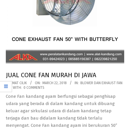
JUAL CONE FAN MURAH DI JAWA
2018-
BY:
MAT CILIK
ON:
MARCH 22, 2018
IN:
BLOWER DAN EXHAUST FAN
WITH:
0 COMMENTS
03-
Cone Fan kandang ayam berfungsi sebagai penghisap
22
udara yang berada di dalam kandang untuk dibuang
keluar agar sirkulasi udara di dalam kandang tetap
terjaga dan bau didalam kandang tidak terlalu
menyengat. Cone Fan kandang ayam ini berukuran 50″