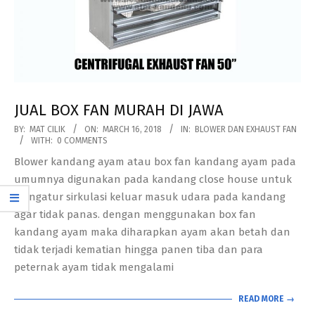
JUAL BOX FAN MURAH DI JAWA
2018-
BY:
MAT CILIK
ON:
MARCH 16, 2018
IN:
BLOWER DAN EXHAUST FAN
WITH:
0 COMMENTS
03-
Blower kandang ayam atau box fan kandang ayam pada
16
umumnya digunakan pada kandang close house untuk
mengatur sirkulasi keluar masuk udara pada kandang
agar tidak panas. dengan menggunakan box fan
kandang ayam maka diharapkan ayam akan betah dan
tidak terjadi kematian hingga panen tiba dan para
peternak ayam tidak mengalami
READ MORE →